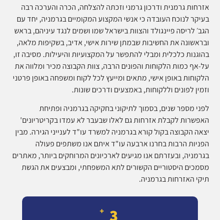
אזרחות גרמנית ודרכון גרמני וזכתה להצלחה, הכרה והערכה רבה
בעיקר לנוכח העובדה כי אנשי המקצוע המקומיים בגרמניה, יחד עם
הגב׳ לריסה פיינגולד והצוות בישראל שמו ושמים לנגד עיניהם, בראש
ובראשונה את החשיבות שבמתן שירות אישי, אדיב, בשקיפות מלאה,
בהוגנות כלכלית ומבלי להתפשר על המקצועיות והיעילות. מסיבה זו,
על-אף כמות הלקוחות והפונים הרבה, צוות הקבוצה מכיר ומלווה את
הלקוחות באופן אישי, מתאים ומייעץ לכל לקוח ומשפחה באופן פרטני
וזמין לפונים וללקוחות, באמצעים ודרכים שונות
.
לפני מספר שנים, בסמוך לתיקוני בחקיקה בגרמניה ופתיחת
האפשרות לקבלת אזרחות גם לאלו שבעבר לא עמדו בקריטריונים'
יצאה הקבוצה בקול קורא בגרמניה למשרד עו"ד לענייני הגירה. מבין
הפניות הרבות בחרנו ארבעה עו"ד איתם אנו משתפים פעולה
בגרמניה, ובעזרתם אנו מגיעים לארכיונים המרוחקים ביותר, מאתרים
מסמכים היסטוריים הקשורים לתא המשפחתי, ומבצעים את הגשת
תיקי האזרחות בגרמניה
.
4
+