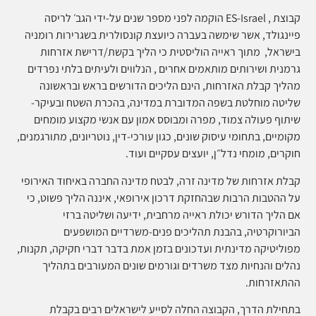
קבוצת
ES-Israel ,
הוקמה לפני מספר שנים על-ידי הגב׳ לריסה
פיינגולד, אשר שימשה בעברה כיועצת קונסולרית בשגרירות רומניה
בישראל, מתוך ראייה הוליסטית כי הליך בקשת/דרישת אזרחות
גרמנית ושירותים מותאמים אחרים , הנלווים ולעיתים בלתי נפרדים
מהליך קבלת האזרחות, הינם הליכים הדורשים בראש ובראשונה
שליטה מוחלטת בשפה המדוברת במדינה, בהכרת השטח ובעיקר-
שיתוף פעולה צמוד, מפרה ומבוסס אמון עם אנשי מקצוע מומחים
מקומיים, בתחומי עיסוק שונים, כגון עורכי-דין, נוטריונים, מתורגמנים,
חוקרים, מומחי נדל״ן, יועצים עסקיים ועוד
.
קבלת אזרחות של מדינה זרה, לבטח מדינה החברה באיחוד האירופי
על ההטבות הרבות שבהחזקת דרכון אירופאי, איננה הליך פשוט, כי
אם הליך הדורש יכולת ראייה מרחבית, ידיעה ושליטה ברזי
הביורוקרטיה, בהבנת תהליכים פנים-משרדיים המושפעים
מפוליטיקה מדינתית ועדכונים בזמן אמת בדבר דברי חקיקה, תקנות,
נהלים והנחיות מצד משרדים וגורמים שונים המעורבים בתהליך
ההתאזרחות
.
בתחילת הדרך, הקבוצה החלה לסייע לישראלים רבים בקבלת